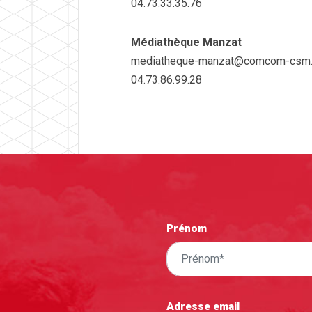
04.73.33.35.76
Médiathèque Manzat
mediatheque-manzat@comcom-csm.
04.73.86.99.28
Prénom
Adresse email