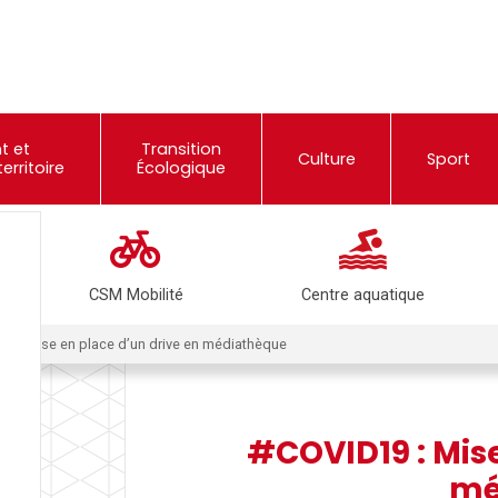
t et
Transition
Culture
Sport
rritoire
Écologique
CSM Mobilité
Centre aquatique
9 : Mise en place d’un drive en médiathèque
#COVID19 : Mise
mé