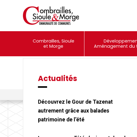
Combrailles, Sioule
Développemen
et Morge
Aménagement du te
Actualités
Événements
Portail Famille
Combrailles, Sioule et Morge Communauté
>
Actualités
>
#COVID1
Découvrez le Gour de Tazenat
autrement grâce aux balades
patrimoine de l’été