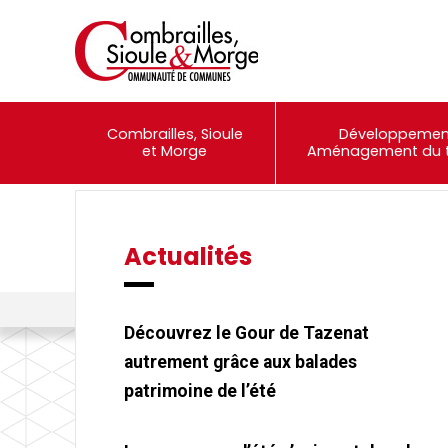
Combrailles, Sioule
Développemen
et Morge
Aménagement du te
Actualités
Événements
Portail Famille
Combrailles, Sioule et Morge Communauté
>
Actualités
>
Pass sa
Découvrez le Gour de Tazenat
autrement grâce aux balades
patrimoine de l’été