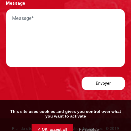
Message
This site uses cookies and gives you control over what
you want to activate
Plan du site
-
Mentions légales
-
Gestion des cookies
- © 2019
✓ OK, accept all
Personalize