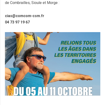
de Combrailles, Sioule et Morge :
cias@comcom-csm.fr
04 73 97 19 67