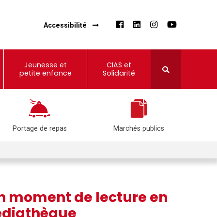
Accessibilité
Jeunesse et
CIAS et
petite enfance
Solidarité
Portage de repas
Marchés publics
un moment de lecture en
diathèque