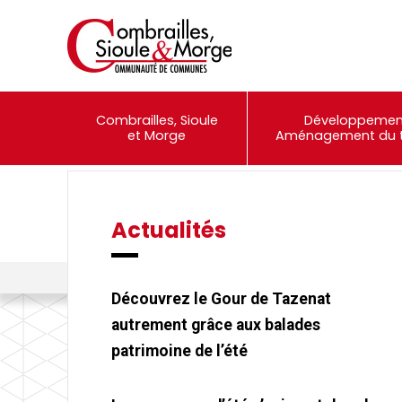
Combrailles, Sioule
Développemen
et Morge
Aménagement du te
Actualités
Événements
Portail Famille
Combrailles, Sioule et Morge Communauté
>
Actualités
>
Epyj’Ra
Découvrez le Gour de Tazenat
autrement grâce aux balades
patrimoine de l’été