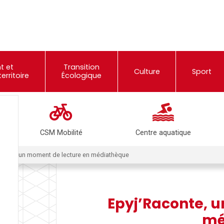
t et
Transition
Culture
Sport
rritoire
Écologique
CSM Mobilité
Centre aquatique
conte, un moment de lecture en médiathèque
Epyj’Raconte, 
mé