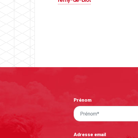
remy-de-blot
Prénom
Adresse email