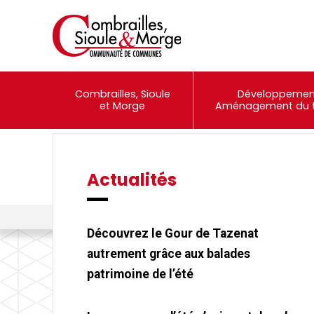
Combrailles, Sioule
Développemen
et Morge
Aménagement du te
Actualités
Événements
Portail Famille
Combrailles, Sioule et Morge Communauté
>
Actualités
>
Château
Découvrez le Gour de Tazenat
autrement grâce aux balades
patrimoine de l’été