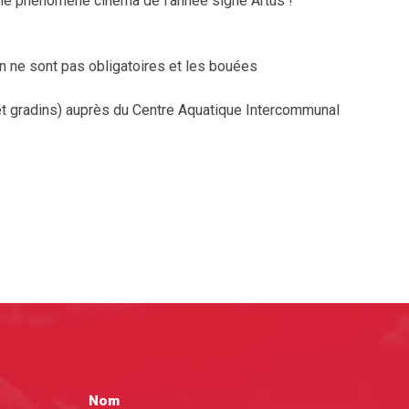
𝗹𝘂𝘀, le phénomène cinéma de l’année signé Artus !
in ne sont pas obligatoires et les bouées
t gradins) auprès du Centre Aquatique Intercommunal
Nom