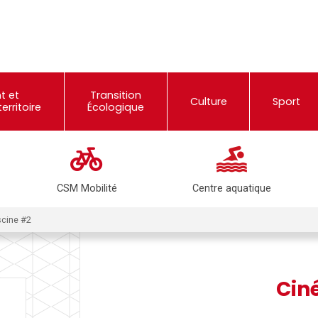
t et
Transition
Culture
Sport
rritoire
Écologique
CSM Mobilité
Centre aquatique
scine #2
Cin