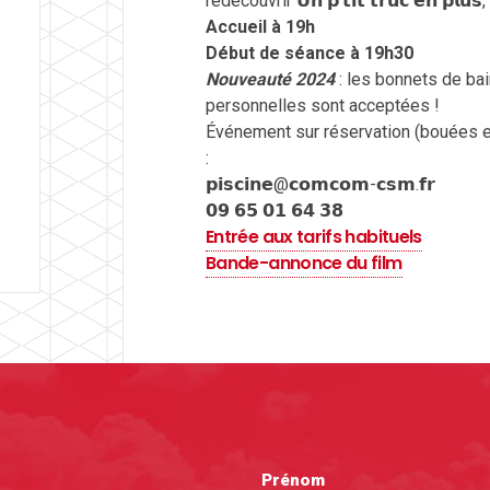
redécouvrir 𝗨𝗻 𝗽’𝘁𝗶𝘁 𝘁𝗿𝘂𝗰 𝗲𝗻 
Accueil à 19h
Début de séance à 19h30
Nouveauté 2024
: les bonnets de ba
personnelles sont acceptées !
Événement sur réservation (bouées e
:
𝗽𝗶𝘀𝗰𝗶𝗻𝗲@𝗰𝗼𝗺𝗰𝗼𝗺-𝗰𝘀𝗺.𝗳𝗿
𝟬𝟵 𝟲𝟱 𝟬𝟭 𝟲𝟰 𝟯𝟴
Entrée aux tarifs habituels
Bande-annonce du film
Prénom