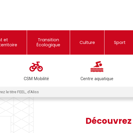
t et
Transition
Culture
Sport
rritoire
Écologique
CSM Mobilité
Centre aquatique
z le titre FEEL, d’Aliss
Découvrez l