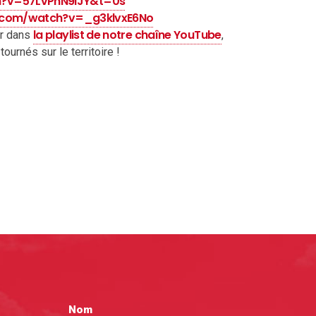
h?v=57LvPhN9IJY&t=0s
.com/watch?v=_g3klvxE6No
la playlist de notre chaîne YouTube
er dans
,
ournés sur le territoire !
Nom