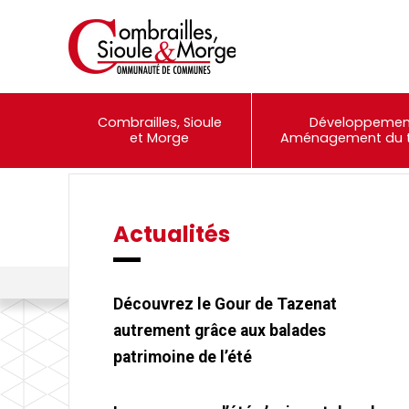
Combrailles, Sioule
Développemen
et Morge
Aménagement du te
Actualités
Événements
Portail Famille
Combrailles, Sioule et Morge Communauté
>
Actualités
>
La bill
Découvrez le Gour de Tazenat
autrement grâce aux balades
patrimoine de l’été