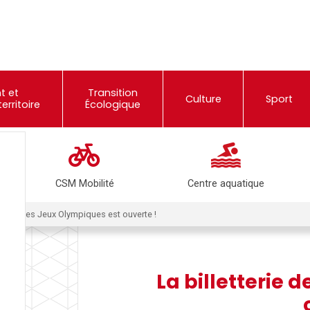
t et
Transition
Culture
Sport
rritoire
Écologique
CSM Mobilité
Centre aquatique
etterie des Jeux Olympiques est ouverte !
La billetterie 