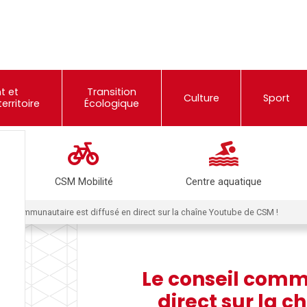
t et
Transition
Culture
Sport
rritoire
Écologique
CSM Mobilité
Centre aquatique
eil communautaire est diffusé en direct sur la chaîne Youtube de CSM !
Le conseil comm
direct sur la 