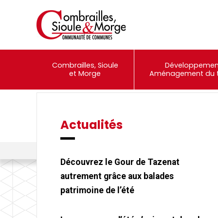
Combrailles, Sioule
Développemen
et Morge
Aménagement du te
Actualités
Événements
Portail Famille
Combrailles, Sioule et Morge Communauté
>
Actualités
>
Le cons
Découvrez le Gour de Tazenat
autrement grâce aux balades
patrimoine de l’été