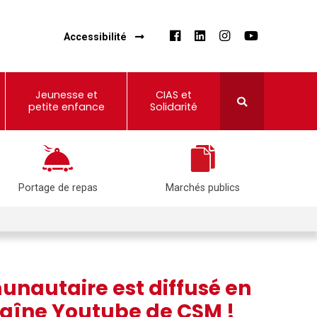
Accessibilité
Jeunesse et
CIAS et
petite enfance
Solidarité
Portage de repas
Marchés publics
unautaire est diffusé en
chaîne Youtube de CSM !