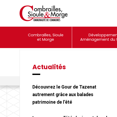
Combrailles, Sioule
Développemen
et Morge
Aménagement du te
Actualités
Événements
Portail Famille
Combrailles, Sioule et Morge Communauté
>
Actualités
>
Le Cont
Découvrez le Gour de Tazenat
autrement grâce aux balades
patrimoine de l’été