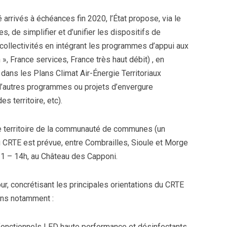
é arrivés à échéances fin 2020, l’État propose, via le
s, de simplifier et d’unifier les dispositifs de
 collectivités en intégrant les programmes d’appui aux
 », France services, France très haut débit) , en
 dans les Plans Climat Air-Énergie Territoriaux
 d’autres programmes ou projets d’envergure
es territoire, etc).
 de territoire de la communauté de communes (un
u CRTE est prévue, entre Combrailles, Sioule et Morge
21 – 14h, au Château des Capponi.
our, concrétisant les principales orientations du CRTE
ons notamment :
ifonctionnels LED haute performance et désinfectants