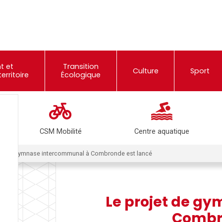
t et
Transition
Culture
Sport
rritoire
Écologique
CSM Mobilité
Centre aquatique
et de gymnase intercommunal à Combronde est lancé
Le projet de g
Combro