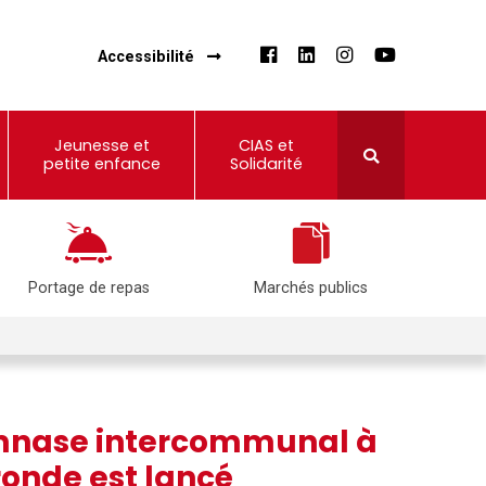
Accessibilité
Jeunesse et
CIAS et
petite enfance
Solidarité
Portage de repas
Marchés publics
ymnase intercommunal à
nde est lancé