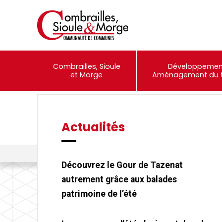
Combrailles, Sioule
Développemen
et Morge
Aménagement du te
Actualités
Événements
Portail Famille
Combrailles, Sioule et Morge Communauté
>
Actualités
>
Le proj
Découvrez le Gour de Tazenat
autrement grâce aux balades
patrimoine de l’été