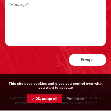
This site uses cookies and gives you control over what
you want to activate
Plan du site
-
Mentions légales
-
Gestion des cookies
- © 2019
✓ OK, accept all
Personalize
Communauté de communes Combrailles, Sioule et Morge