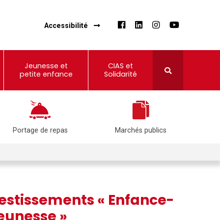
Accessibilité
Jeunesse et
CIAS et
petite enfance
Solidarité
Portage de repas
Marchés publics
vestissements « Enfance-
eunesse »