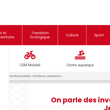
t et
Transition
Culture
Sport
rritoire
Écologique
CSM Mobilité
Centre aquatique
e des investissements « Enfance-Jeunesse »
On parle des in
J