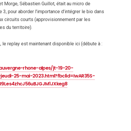
t Morge, Sébastien Guillot, était au micro de
e 3, pour aborder l’importance d’intégrer le bio dans
ux circuits courts (approvisionnement par les
s du territoire).
le replay est maintenant disponible ici (débute à :
auvergne-rhone-alpes/jt-19-20-
jeudi-25-mai-2023.html?fbclid=IwAR35S-
R9Les4zhcJ56uBJGJM1JXkeg8