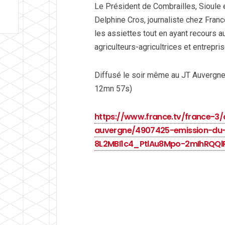
Le Président de Combrailles, Sioule e
Delphine Cros, journaliste chez Franc
les assiettes tout en ayant recours a
agriculteurs-agricultrices et entreprise
Diffusé le soir même au JT Auvergne, 
12mn 57s)
https://www.france.tv/france-3/
auvergne/4907425-emission-du-
8L2MBI1c4_PtlAu8Mpo-2mIhRQQl