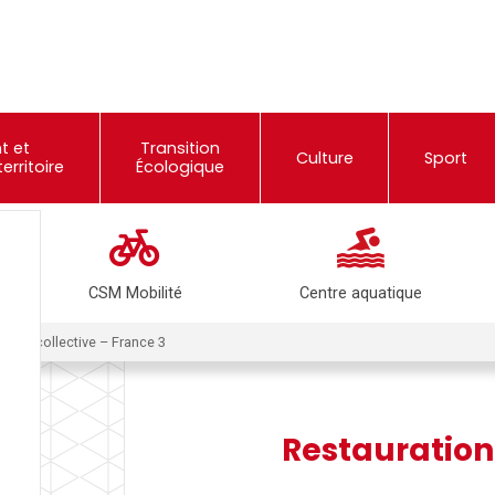
t et
Transition
Culture
Sport
rritoire
Écologique
CSM Mobilité
Centre aquatique
ation collective – France 3
Restauration 