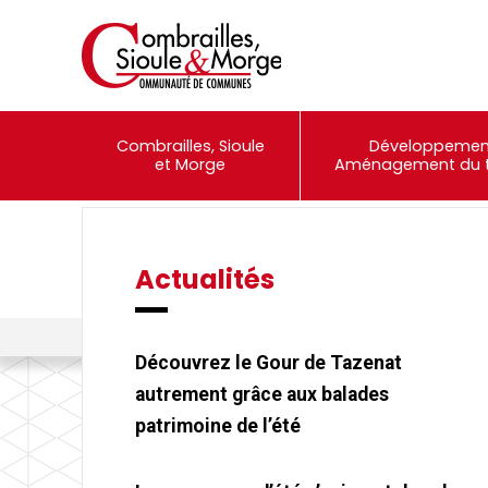
Combrailles, Sioule
Développemen
et Morge
Aménagement du te
Actualités
Événements
Portail Famille
Combrailles, Sioule et Morge Communauté
>
Actualités
>
Restaur
Découvrez le Gour de Tazenat
autrement grâce aux balades
patrimoine de l’été