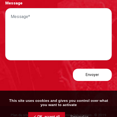
Message
This site uses cookies and gives you control over what
you want to activate
Plan du site
-
Mentions légales
-
Gestion des cookies
- © 2019
✓ OK, accept all
Personalize