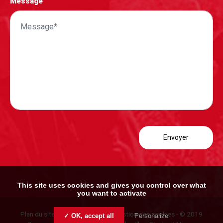
Message
This site uses cookies and gives you control over what
you want to activate
Plan du site
-
Mentions légales
-
Gestion des cookies
- © 2019
✓ OK, accept all
Personalize