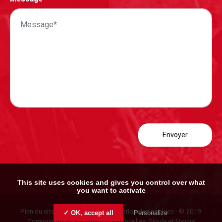
This site uses cookies and gives you control over what
you want to activate
Plan du site
-
Mentions légales
-
Gestion des cookies
- © 2019
✓ OK, accept all
Personalize
Communauté de communes Combrailles, Sioule et Morge