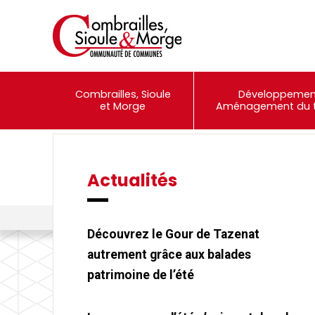
Combrailles, Sioule
Développemen
et Morge
Aménagement du te
Actualités
Événements
Portail Famille
Combrailles, Sioule et Morge Communauté
>
Actualités
>
Un prem
Découvrez le Gour de Tazenat
autrement grâce aux balades
patrimoine de l’été