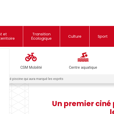
t et
Transition
Culture
Sport
rritoire
Écologique
CSM Mobilité
Centre aquatique
ier ciné piscine qui aura marqué les esprits
Un premier ciné
l