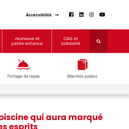
Accessibilité
Jeunesse et
CIAS et
petite enfance
Solidarité
Portage de repas
Marchés publics
 piscine qui aura marqué
es esprits