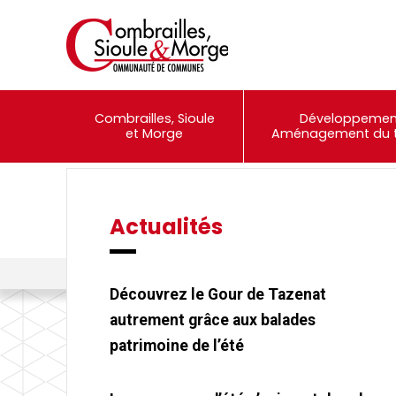
Combrailles, Sioule
Développemen
et Morge
Aménagement du te
Actualités
Événements
Portail Famille
Combrailles, Sioule et Morge Communauté
>
Actualités
>
Un séjo
Découvrez le Gour de Tazenat
autrement grâce aux balades
patrimoine de l’été