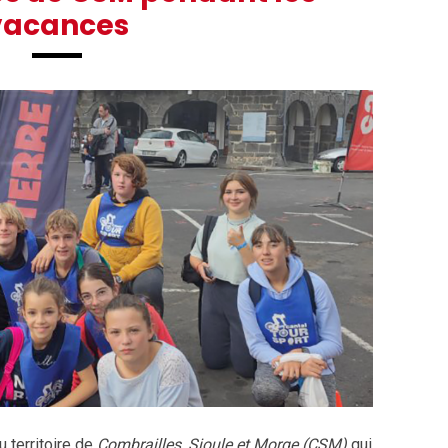
vacances
 territoire de
Combrailles, Sioule et Morge (CSM)
qui