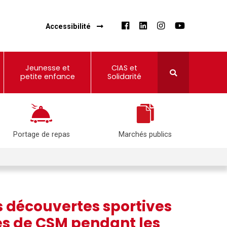
Accessibilité
Jeunesse et
CIAS et
petite enfance
Solidarité
Portage de repas
Marchés publics
s découvertes sportives
es de CSM pendant les