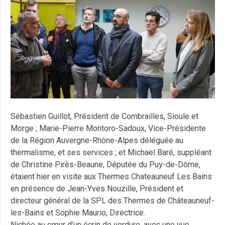
Sébastien Guillot, Président de Combrailles, Sioule et
Morge ; Marie-Pierre Montoro-Sadoux, Vice-Présidente
de la
Région Auvergne-Rhône-Alpes
déléguée au
thermalisme, et ses services ; et
Michaël Baré
, suppléant
de
Christine Pirès-Beaune
, Députée du Puy-de-Dôme,
étaient hier en visite aux
Thermes Chateauneuf Les Bains
en présence de Jean-Yves Nouzille, Président et
directeur général de la SPL des Thermes de Châteauneuf-
les-Bains et Sophie Maurio, Directrice.
Nichée au cœur d’un écrin de verdure, avec une vue