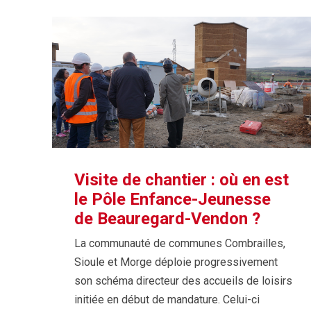
Visite de chantier : où en est
le Pôle Enfance-Jeunesse
de Beauregard-Vendon ?
La communauté de communes Combrailles,
Sioule et Morge déploie progressivement
son schéma directeur des accueils de loisirs
initiée en début de mandature. Celui-ci