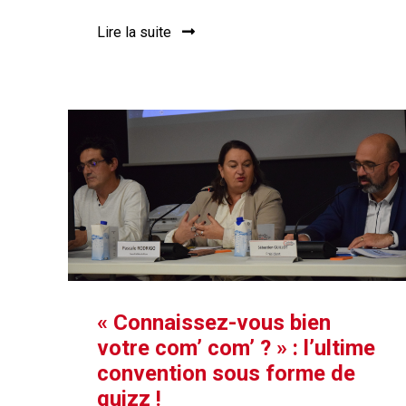
Lire la suite
« Connaissez-vous bien
votre com’ com’ ? » : l’ultime
convention sous forme de
quizz !