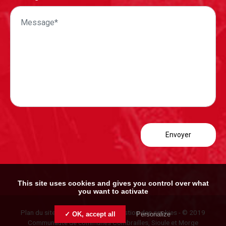
This site uses cookies and gives you control over what
you want to activate
Plan du site
-
Mentions légales
-
Gestion des cookies
- © 2019
✓ OK, accept all
Personalize
Communauté de communes Combrailles, Sioule et Morge