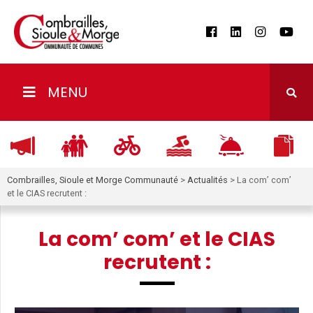
MENU
Combrailles, Sioule et Morge Communauté
>
Actualités
>
La com’ com’
et le CIAS recrutent :
La com’ com’ et le CIAS
recrutent :